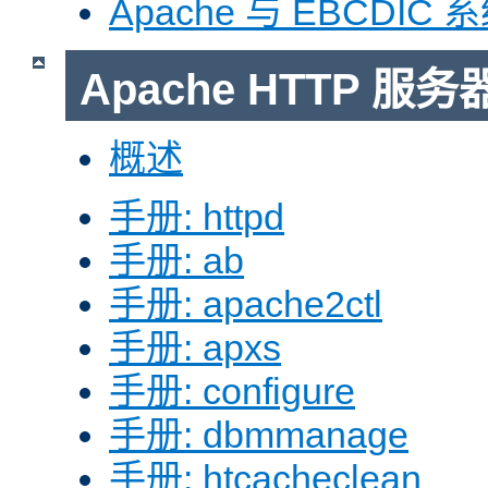
Apache 与 EBCDIC 
Apache HTTP 
概述
手册: httpd
手册: ab
手册: apache2ctl
手册: apxs
手册: configure
手册: dbmmanage
手册: htcacheclean