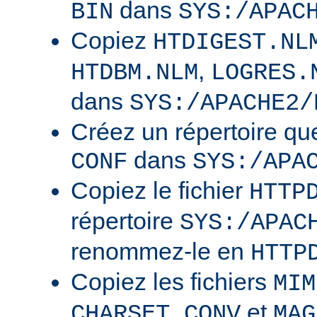
dans
BIN
SYS:/APAC
Copiez
HTDIGEST.NL
,
HTDBM.NLM
LOGRES.
dans
SYS:/APACHE2/
Créez un répertoire qu
dans
CONF
SYS:/APA
Copiez le fichier
HTTP
répertoire
SYS:/APAC
renommez-le en
HTTP
Copiez les fichiers
MIM
et
CHARSET.CONV
MAG