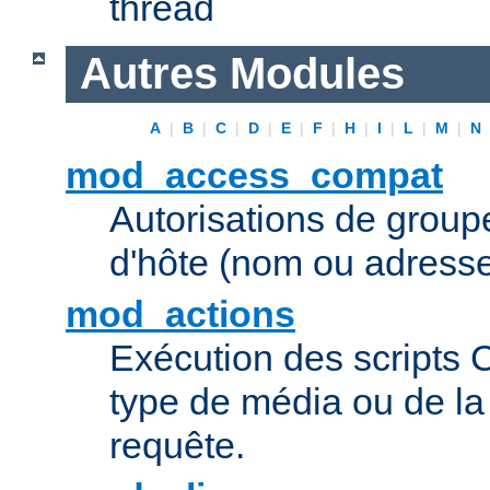
thread
Autres Modules
A
|
B
|
C
|
D
|
E
|
F
|
H
|
I
|
L
|
M
|
N
mod_access_compat
Autorisations de grou
d'hôte (nom ou adresse
mod_actions
Exécution des scripts 
type de média ou de l
requête.