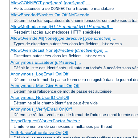
AllowCONNECT
port
[-
port
] [
port
[-
port
]] ...
Ports autorisés à se
er à travers le mandataire
CONNECT
AllowEncodedSlashes On|Off|NoDecode
Détermine si les séparateurs de chemin encodés sont autorisés à tran
AllowMethods reset|
HTTP-method
[
HTTP-method
]...
Restreint l'accès aux méthodes HTTP spécifiées
AllowOverride All|None|
type directive
[
type directive
] ...
Types de directives autorisées dans les fichiers
.htaccess
AllowOverrideList None|
directive
[
directive-type
] ...
Directives autorisées dans les fichiers
.htaccess
Anonymous
utilisateur
[
utilisateur
] ...
Définit la liste des identifiants utilisateur autorisés à accéder sans v
Anonymous_LogEmail On|Off
Détermine si le mot de passe fourni sera enregistré dans le journal de
Anonymous_MustGiveEmail On|Off
Détermine si l'abscence de mot de passe est autorisée
Anonymous_NoUserID On|Off
Détermine si le champ identifiant peut être vide
Anonymous_VerifyEmail On|Off
Détermine s'il faut vérifier que le format de l'adresse email fournie 
AsyncRequestWorkerFactor
facteur
Limite le nombre de connexions simultanées par thread
AuthBasicAuthoritative On|Off