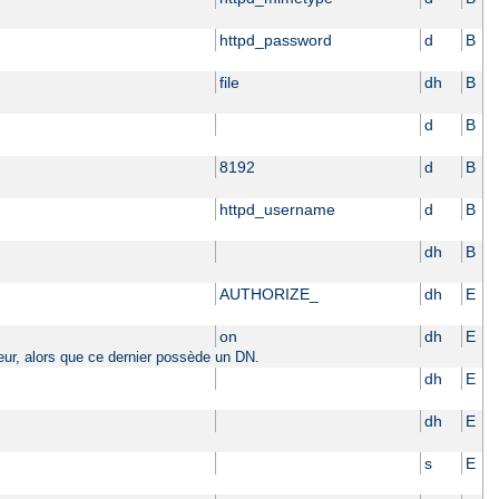
httpd_password
d
B
file
dh
B
d
B
8192
d
B
httpd_username
d
B
dh
B
AUTHORIZE_
dh
E
on
dh
E
sateur, alors que ce dernier possède un DN.
dh
E
dh
E
s
E