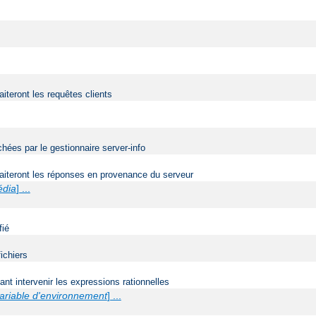
aiteront les requêtes clients
ées par le gestionnaire server-info
traiteront les réponses en provenance du serveur
édia
] ...
fié
ichiers
t intervenir les expressions rationnelles
ariable d'environnement
] ...