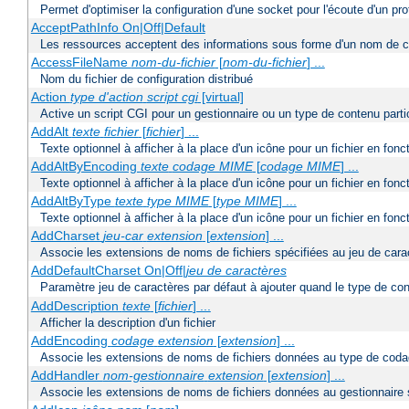
Permet d'optimiser la configuration d'une socket pour l'écoute d'un pro
AcceptPathInfo On|Off|Default
Les ressources acceptent des informations sous forme d'un nom de c
AccessFileName
nom-du-fichier
[
nom-du-fichier
] ...
Nom du fichier de configuration distribué
Action
type d'action
script cgi
[virtual]
Active un script CGI pour un gestionnaire ou un type de contenu partic
AddAlt
texte
fichier
[
fichier
] ...
Texte optionnel à afficher à la place d'un icône pour un fichier en fon
AddAltByEncoding
texte
codage MIME
[
codage MIME
] ...
Texte optionnel à afficher à la place d'un icône pour un fichier en f
AddAltByType
texte
type MIME
[
type MIME
] ...
Texte optionnel à afficher à la place d'un icône pour un fichier en fo
AddCharset
jeu-car
extension
[
extension
] ...
Associe les extensions de noms de fichiers spécifiées au jeu de cara
AddDefaultCharset On|Off|
jeu de caractères
Paramètre jeu de caractères par défaut à ajouter quand le type de co
AddDescription
texte
[
fichier
] ...
Afficher la description d'un fichier
AddEncoding
codage
extension
[
extension
] ...
Associe les extensions de noms de fichiers données au type de coda
AddHandler
nom-gestionnaire
extension
[
extension
] ...
Associe les extensions de noms de fichiers données au gestionnaire 