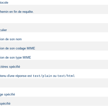
tocole
hemin en fin de requête.
ulier
ction de son nom
onction de son codage MIME
nction de son type MIME
ctères spécifié
ntenu d'une réponse est
ou
text/plain
text/html
ge spécifié
spécifié