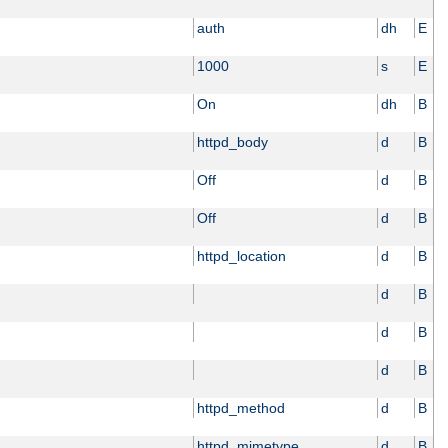
auth
dh
E
1000
s
E
On
dh
B
httpd_body
d
B
Off
d
B
Off
d
B
httpd_location
d
B
d
B
d
B
d
B
httpd_method
d
B
httpd_mimetype
d
B