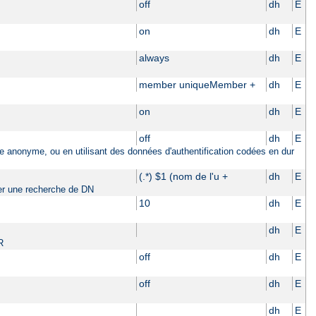
off
dh
E
on
dh
E
always
dh
E
member uniqueMember +
dh
E
on
dh
E
off
dh
E
ière anonyme, ou en utilisant des données d'authentification codées en dur
(.*) $1 (nom de l'u +
dh
E
tuer une recherche de DN
10
dh
E
dh
E
R
off
dh
E
off
dh
E
dh
E