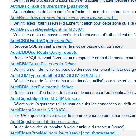
Définit si les processus d'autorisation et d'authentification peuvent 
AuthBasicFake off|
username
[
password
]
Authentification de base simulée à l'aide des nom d'utilisateur et mot
AuthBasicProvider
nom fournisseur
[
nom fournisseur
] ...
Définit le(les) fournisseur(s) d'authentification pour cette zone du site
AuthBasicUseDigestAlgorithm MD5|Off
Vérifie les mots de passe auprès des fournisseurs d'authentification à 
AuthDBDUserPWQuery
requête
Requête SQL servant à vérifier le mot de passe d'un utilisateur
AuthDBDUserRealmQuery
requête
Requête SQL servant à vérifier une empreinte de mot de passe pour un ut
AuthDBMGroupFile
chemin-fichier
Définit le nom du fichier de base de données contenant la liste des gro
AuthDBMType default|SDBM|GDBM|NDBM|DB
Définit le type de fichier de base de données utilisé pour stocker les
AuthDBMUserFile
chemin-fichier
Définit le nom d'un fichier de base de données pour l'authentification 
AuthDigestAlgorithm MD5|MD5-sess
Sélectionne l'algorithme utilisé pour calculer les condensés du défit e
AuthDigestDomain
URI
[
URI
] ...
Les URIs qui se trouvent dans le même espace de protection concerna
AuthDigestNonceLifetime
secondes
Durée de validité du nombre à valeur unique du serveur (nonce)
AuthDigestProvider
nom fournisseur
[
nom fournisseur
] ...