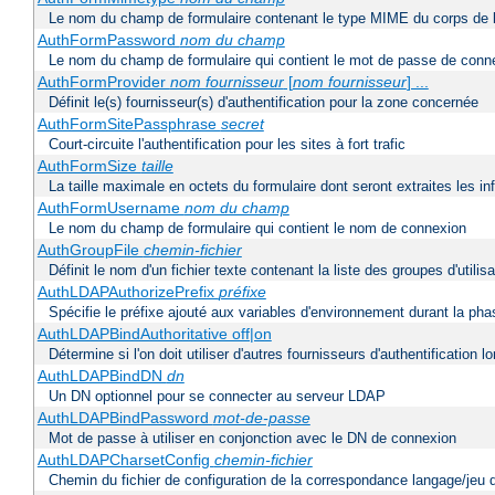
Le nom du champ de formulaire contenant le type MIME du corps de l
AuthFormPassword
nom du champ
Le nom du champ de formulaire qui contient le mot de passe de conn
AuthFormProvider
nom fournisseur
[
nom fournisseur
] ...
Définit le(s) fournisseur(s) d'authentification pour la zone concernée
AuthFormSitePassphrase
secret
Court-circuite l'authentification pour les sites à fort trafic
AuthFormSize
taille
La taille maximale en octets du formulaire dont seront extraites les i
AuthFormUsername
nom du champ
Le nom du champ de formulaire qui contient le nom de connexion
AuthGroupFile
chemin-fichier
Définit le nom d'un fichier texte contenant la liste des groupes d'utilis
AuthLDAPAuthorizePrefix
préfixe
Spécifie le préfixe ajouté aux variables d'environnement durant la phas
AuthLDAPBindAuthoritative off|on
Détermine si l'on doit utiliser d'autres fournisseurs d'authentification
AuthLDAPBindDN
dn
Un DN optionnel pour se connecter au serveur LDAP
AuthLDAPBindPassword
mot-de-passe
Mot de passe à utiliser en conjonction avec le DN de connexion
AuthLDAPCharsetConfig
chemin-fichier
Chemin du fichier de configuration de la correspondance langage/jeu 