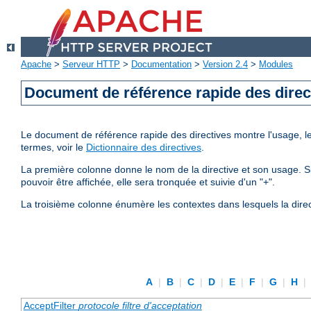
Apache
>
Serveur HTTP
>
Documentation
>
Version 2.4
>
Modules
Document de référence rapide des direc
Le document de référence rapide des directives montre l'usage, les
termes, voir le
Dictionnaire des directives
.
La première colonne donne le nom de la directive et son usage. Si 
pouvoir être affichée, elle sera tronquée et suivie d'un "+".
La troisième colonne énumère les contextes dans lesquels la direc
A
|
B
|
C
|
D
|
E
|
F
|
G
|
H
|
AcceptFilter
protocole
filtre d'acceptation