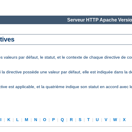
Serveur HTTP Apache Versio
tives
 valeurs par défaut, le statut, et le contexte de chaque directive de c
la directive possède une valeur par défaut, elle est indiquée dans la 
tive est applicable, et la quatrième indique son statut en accord avec 
I
|
K
|
L
|
M
|
N
|
O
|
P
|
Q
|
R
|
S
|
T
|
U
|
V
|
W
|
X