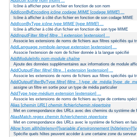
AddIcon
icône
nom
[
nom
] ...
Icône à afficher pour un fichier en fonction de son nom
AddIconByEncoding
icône
codage MIME
[
codage MIME
] ...
Icône à afficher à côté d'un fichier en fonction de son codage MIME
AddIconByType
icône
type MIME
[
type MIME
] ...
Icône à afficher à côté d'un fichier en fonction de son type MIME
AddInputFilter
filtre
[;
filtre
...]
extension
[
extension
] ...
Associe les extensions de noms de fichiers aux filtres spécifiés qui tr
AddLanguage
symbole-langue
extension
[
extension
] ...
Associe l'extension de nom de fichier donnée à la langue spécifié
AddModuleInfo
nom-module
chaîne
Ajoute des données supplémentaires aux informations de module affich
AddOutputFilter
filtre
[;
filtre
...]
extension
[
extension
] ...
Associe les extensions de noms de fichiers aux filtres spécifiés qui 
AddOutputFilterByType
filtre
[;
filtre
...]
type_de_média
[
type_de_m
assigne un filtre en sortie pour un type de média particulier
AddType
type-médium
extension
[
extension
] ...
Associe les extensions de noms de fichiers au type de contenu spéci
Alias [
chemin URL
]
chemin fichier
|
chemin répertoire
Met en correspondance des URLs avec des chemins du système de f
AliasMatch
regex
chemin fichier
|
chemin répertoire
Met en correspondance des URLs avec le système de fichiers en faisan
Allow from all|
hôte
|env=[!]
variable d'environnement
[
hôte
|env=[!]
v
Spécifie quels hôtes peuvent accéder à une certaine zone du serveur