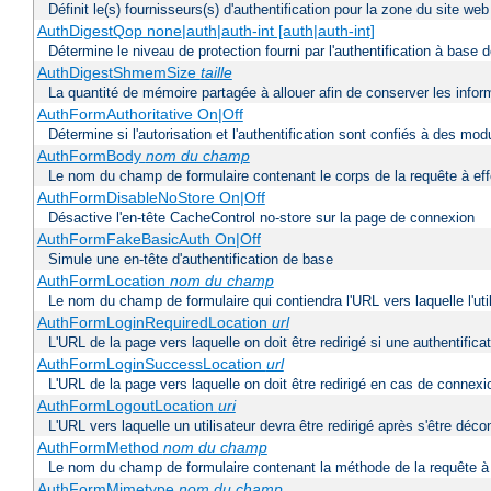
Définit le(s) fournisseurs(s) d'authentification pour la zone du site w
AuthDigestQop none|auth|auth-int [auth|auth-int]
Détermine le niveau de protection fourni par l'authentification à base
AuthDigestShmemSize
taille
La quantité de mémoire partagée à allouer afin de conserver les infor
AuthFormAuthoritative On|Off
Détermine si l'autorisation et l'authentification sont confiés à des mo
AuthFormBody
nom du champ
Le nom du champ de formulaire contenant le corps de la requête à ef
AuthFormDisableNoStore On|Off
Désactive l'en-tête CacheControl no-store sur la page de connexion
AuthFormFakeBasicAuth On|Off
Simule une en-tête d'authentification de base
AuthFormLocation
nom du champ
Le nom du champ de formulaire qui contiendra l'URL vers laquelle l'uti
AuthFormLoginRequiredLocation
url
L'URL de la page vers laquelle on doit être redirigé si une authentifica
AuthFormLoginSuccessLocation
url
L'URL de la page vers laquelle on doit être redirigé en cas de connexi
AuthFormLogoutLocation
uri
L'URL vers laquelle un utilisateur devra être redirigé après s'être déc
AuthFormMethod
nom du champ
Le nom du champ de formulaire contenant la méthode de la requête à 
AuthFormMimetype
nom du champ