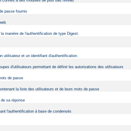
être confiés à des modules de plus bas niveau
 de passe fournis
 web
la manière de l'authentification de type Digest.
ilisateur et un identifiant d'authentification.
upes d'utilisateurs permettant de définir les autorisations des utilisateurs
 mots de passe
contenant la liste des utilisateurs et de leurs mots de passe
t de sa réponse
nt l'authentification à base de condensés