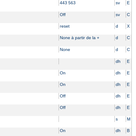
443 563
sv
E
Off
sv
C
reset
d
X
None à partir de la +
d
C
None
d
C
dh
E
On
dh
E
On
dh
E
Off
dh
E
Off
dh
E
s
M
On
dh
B