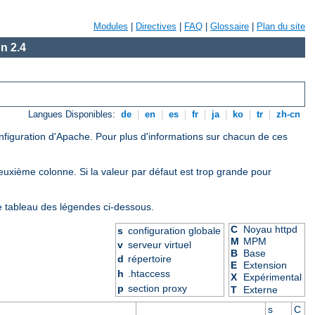
Modules
|
Directives
|
FAQ
|
Glossaire
|
Plan du site
n 2.4
Langues Disponibles:
de
|
en
|
es
|
fr
|
ja
|
ko
|
tr
|
zh-cn
onfiguration d'Apache. Pour plus d'informations sur chacun de ces
deuxième colonne. Si la valeur par défaut est trop grande pour
le tableau des légendes ci-dessous.
C
Noyau httpd
s
configuration globale
M
MPM
v
serveur virtuel
B
Base
d
répertoire
E
Extension
h
.htaccess
X
Expérimental
p
section proxy
T
Externe
s
C