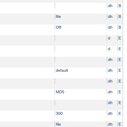
dh
B
file
dh
B
Off
dh
B
d
E
d
E
dh
E
default
dh
E
dh
E
MD5
dh
E
dh
E
300
dh
E
file
dh
E