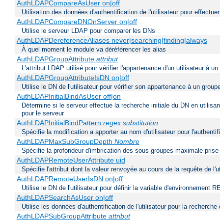
AuthLDAPCompareAsUser on|off
Utilisation des données d'authentification de l'utilisateur pour effectue
AuthLDAPCompareDNOnServer on|off
Utilise le serveur LDAP pour comparer les DNs
AuthLDAPDereferenceAliases never|searching|finding|always
À quel moment le module va déréférencer les alias
AuthLDAPGroupAttribute
attribut
L'attribut LDAP utilisé pour vérifier l'appartenance d'un utilisateur à un
AuthLDAPGroupAttributeIsDN on|off
Utilise le DN de l'utilisateur pour vérifier son appartenance à un group
AuthLDAPInitialBindAsUser off|on
Détermine si le serveur effectue la recherche initiale du DN en utilisa
pour le serveur
AuthLDAPInitialBindPattern
regex
substitution
Spécifie la modification a apporter au nom d'utilisateur pour l'authen
AuthLDAPMaxSubGroupDepth
Nombre
Spécifie la profondeur d'imbrication des sous-groupes maximale prise 
AuthLDAPRemoteUserAttribute uid
Spécifie l'attribut dont la valeur renvoyée au cours de la requête de 
AuthLDAPRemoteUserIsDN on|off
Utilise le DN de l'utilisateur pour définir la variable d'environnem
AuthLDAPSearchAsUser on|off
Utilise les données d'authentification de l'utilisateur pour la recherche
AuthLDAPSubGroupAttribute
attribut