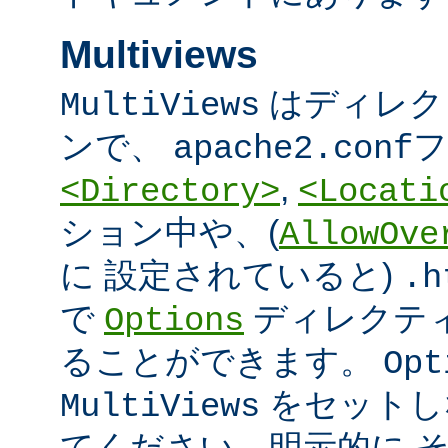
Multiviews
はディレク
MultiViews
ンで、
フ
apache2.conf
,
<Directory>
<Locati
ション中や、(
AllowOve
に 設定されていると)
.h
で
ディレクテ
Options
ることができます。
Opt
をセットし
MultiViews
てください。明示的に 