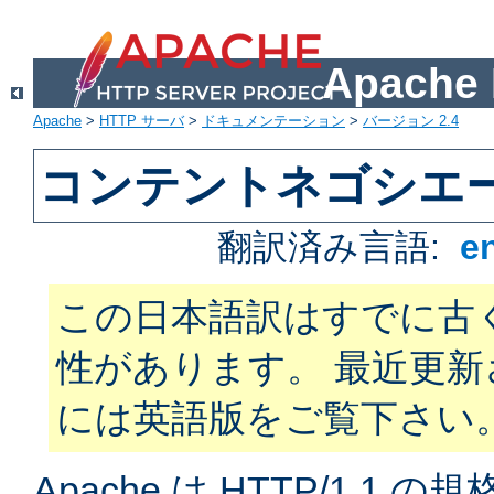
Apach
Apache
>
HTTP サーバ
>
ドキュメンテーション
>
バージョン 2.4
コンテントネゴシエ
翻訳済み言語:
e
この日本語訳はすでに古
性があります。 最近更
には英語版をご覧下さい
Apache は HTTP/1.1