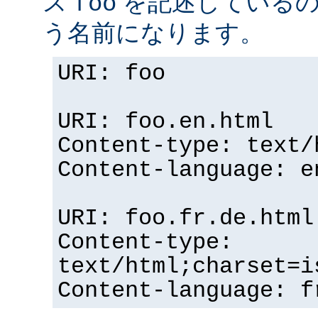
ス
を記述している
foo
う名前になります。
URI: foo
URI: foo.en.html
Content-type: text/
Content-language: e
URI: foo.fr.de.html
Content-type:
text/html;charset=i
Content-language: f