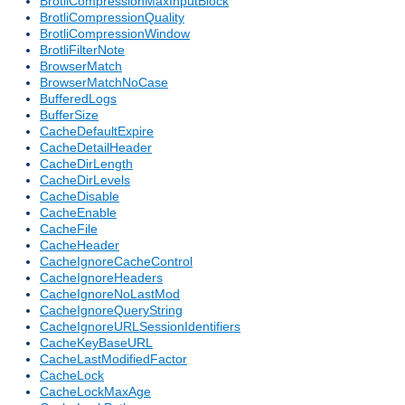
BrotliCompressionMaxInputBlock
BrotliCompressionQuality
BrotliCompressionWindow
BrotliFilterNote
BrowserMatch
BrowserMatchNoCase
BufferedLogs
BufferSize
CacheDefaultExpire
CacheDetailHeader
CacheDirLength
CacheDirLevels
CacheDisable
CacheEnable
CacheFile
CacheHeader
CacheIgnoreCacheControl
CacheIgnoreHeaders
CacheIgnoreNoLastMod
CacheIgnoreQueryString
CacheIgnoreURLSessionIdentifiers
CacheKeyBaseURL
CacheLastModifiedFactor
CacheLock
CacheLockMaxAge