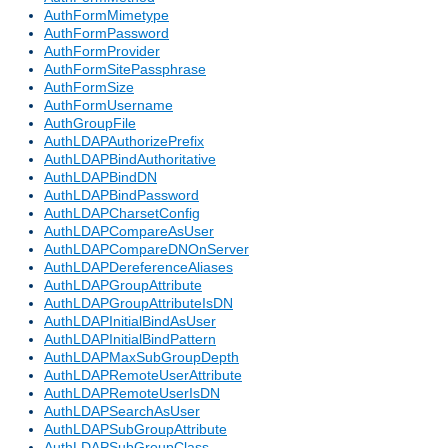
AuthFormMimetype
AuthFormPassword
AuthFormProvider
AuthFormSitePassphrase
AuthFormSize
AuthFormUsername
AuthGroupFile
AuthLDAPAuthorizePrefix
AuthLDAPBindAuthoritative
AuthLDAPBindDN
AuthLDAPBindPassword
AuthLDAPCharsetConfig
AuthLDAPCompareAsUser
AuthLDAPCompareDNOnServer
AuthLDAPDereferenceAliases
AuthLDAPGroupAttribute
AuthLDAPGroupAttributeIsDN
AuthLDAPInitialBindAsUser
AuthLDAPInitialBindPattern
AuthLDAPMaxSubGroupDepth
AuthLDAPRemoteUserAttribute
AuthLDAPRemoteUserIsDN
AuthLDAPSearchAsUser
AuthLDAPSubGroupAttribute
AuthLDAPSubGroupClass