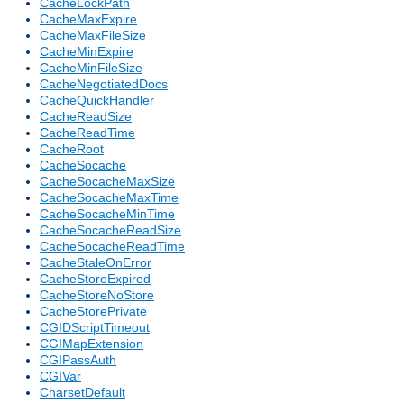
CacheLockPath
CacheMaxExpire
CacheMaxFileSize
CacheMinExpire
CacheMinFileSize
CacheNegotiatedDocs
CacheQuickHandler
CacheReadSize
CacheReadTime
CacheRoot
CacheSocache
CacheSocacheMaxSize
CacheSocacheMaxTime
CacheSocacheMinTime
CacheSocacheReadSize
CacheSocacheReadTime
CacheStaleOnError
CacheStoreExpired
CacheStoreNoStore
CacheStorePrivate
CGIDScriptTimeout
CGIMapExtension
CGIPassAuth
CGIVar
CharsetDefault