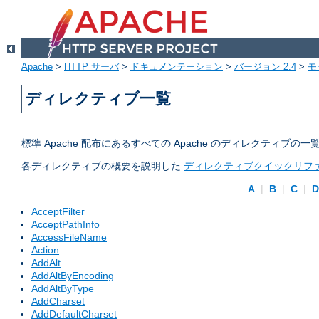
Apache
>
HTTP サーバ
>
ドキュメンテーション
>
バージョン 2.4
>
モ
ディレクティブ一覧
標準 Apache 配布にあるすべての Apache のディレクティ
各ディレクティブの概要を説明した
ディレクティブクイックリフ
A
|
B
|
C
|
AcceptFilter
AcceptPathInfo
AccessFileName
Action
AddAlt
AddAltByEncoding
AddAltByType
AddCharset
AddDefaultCharset