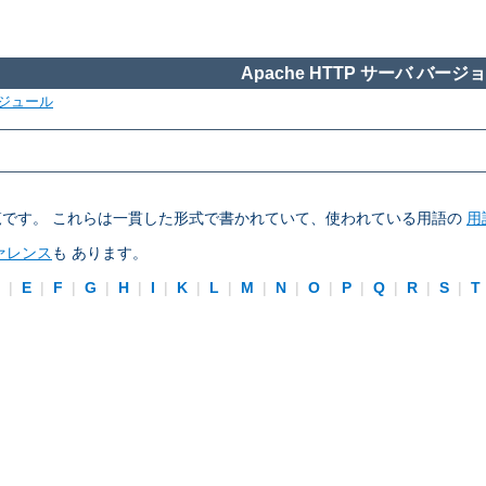
Apache HTTP サーバ バージョン
ジュール
ブの一覧です。 これらは一貫した形式で書かれていて、使われている用語の
用
ァレンス
も あります。
D
|
E
|
F
|
G
|
H
|
I
|
K
|
L
|
M
|
N
|
O
|
P
|
Q
|
R
|
S
|
T