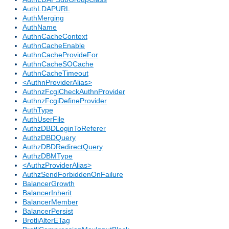
AuthLDAPURL
AuthMerging
AuthName
AuthnCacheContext
AuthnCacheEnable
AuthnCacheProvideFor
AuthnCacheSOCache
AuthnCacheTimeout
<AuthnProviderAlias>
AuthnzFcgiCheckAuthnProvider
AuthnzFcgiDefineProvider
AuthType
AuthUserFile
AuthzDBDLoginToReferer
AuthzDBDQuery
AuthzDBDRedirectQuery
AuthzDBMType
<AuthzProviderAlias>
AuthzSendForbiddenOnFailure
BalancerGrowth
BalancerInherit
BalancerMember
BalancerPersist
BrotliAlterETag