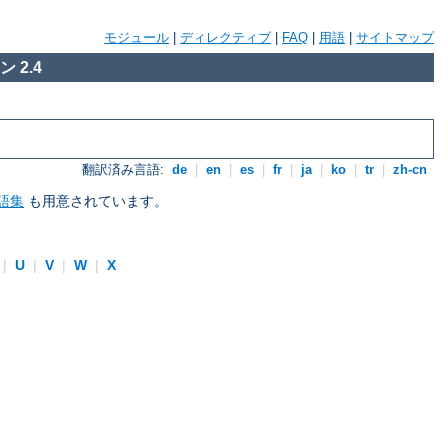
モジュール
|
ディレクティブ
|
FAQ
|
用語
|
サイトマップ
 2.4
翻訳済み言語:
de
|
en
|
es
|
fr
|
ja
|
ko
|
tr
|
zh-cn
語集
も用意されています。
|
U
|
V
|
W
|
X