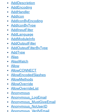
AddDescription
AddEncoding
AddHandler
AddIcon
AddIconByEncoding
AddIconByType
AddInputFilter
AddLanguage
AddModuleInfo
AddOutputFilter
AddOutputFilterByType
AddType
Alias
AliasMatch
Allow
AllowCONNECT
AllowEncodedSlashes
AllowMethods
AllowOverride
AllowOverrideList
Anonymous
Anonymous_LogEmail
Anonymous_MustGiveEmail
Anonymous_NoUserID
Anonymous_VerifyEmail