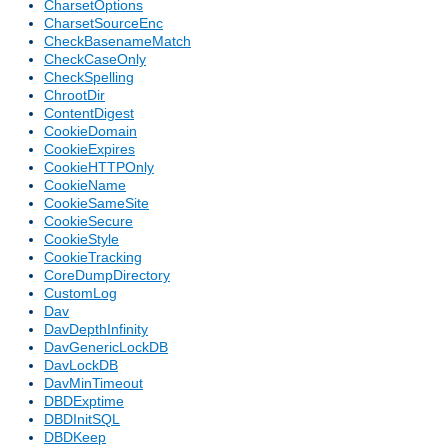
CharsetOptions
CharsetSourceEnc
CheckBasenameMatch
CheckCaseOnly
CheckSpelling
ChrootDir
ContentDigest
CookieDomain
CookieExpires
CookieHTTPOnly
CookieName
CookieSameSite
CookieSecure
CookieStyle
CookieTracking
CoreDumpDirectory
CustomLog
Dav
DavDepthInfinity
DavGenericLockDB
DavLockDB
DavMinTimeout
DBDExptime
DBDInitSQL
DBDKeep