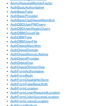
AsyncRequestWorkerFactor
AuthBasicAuthoritative
AuthBasicFake
AuthBasicProvider
AuthBasicUseDigestAlgorithm
AuthDBDUserPWQuery
AuthDBDUserRealmQuery
AuthDBMGroupFile
AuthDBMType
AuthDBMUserFile
AuthDigestAlgorithm
AuthDigestDomain
AuthDigestNonceLifetime
AuthDigestProvider
AuthDigestQop
AuthDigestShmemSize
AuthFormAuthoritative
AuthFormBody
AuthFormDisableNoStore
AuthFormFakeBasicAuth
AuthFormLocation
AuthFormLoginRequiredLocation
AuthFormLoginSuccessLocation
AuthFormLogoutLocation
AuthFormMethod