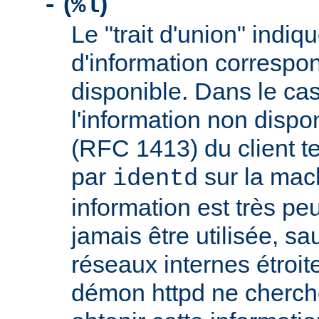
(
)
-
%l
Le "trait d'union" indiq
d'information correspo
disponible. Dans le cas
l'information non dispon
(RFC 1413) du client t
par
sur la mach
identd
information est très peu
jamais être utilisée, sa
réseaux internes étroit
démon httpd ne cherche