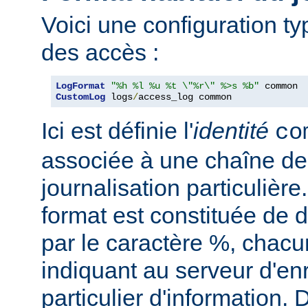
Voici une configuration ty
des accès :
LogFormat
"%h %l %u %t \"%r\" %>s %b"
CustomLog
 logs
/
access_log common
Ici est définie l'
identité
co
associée à une chaîne de
journalisation particulièr
format est constituée de d
par le caractère %, chacu
indiquant au serveur d'en
particulier d'information.