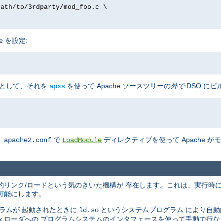
path/to/3rdparty/mod_foo.c \
e を設定:
として、それを
を使って Apache ソースツリーの
外で
DSO にビ
apxs
、
で
ディレクティブを使って Apache 
apache2.conf
LoadModule
の動的リンク/ロードという気のきいた機構が 存在します。これは、実行時
可能にします。
ラムが 起動されたときに
というシステムプログラム により自
ld.so
nix ローダへの プログラムシステムのインタフェースを使って手動で行