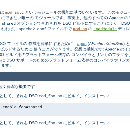
トは
というモジュールの機能に基づいています。 このモジュール 
mod_so.c
O にできない唯一の モジュールです。事実上、他のすべての Apache 
オプションでそれぞれを DSO ビルドにすることにより、DS
=shared
されれば、
ファイル中で
の
ディレ
apache2.conf
mod_so
LoadModule
。
 DSO ファイルの 作成を簡単にするために、
(
APache eXtenSion
)
apxs
をビルドするために 使うことができます。発想は単純です: Apache の
し、DSO ビルド用のプラットフォーム依存の コンパイラとリンカのフラグを
さらに DSO サポートのためのプラットフォーム依存のコンパイラやリン
ります。
、 短く簡潔な概要です:
として、それを DSO
にビルド、インストール:
mod_foo.so
--enable-foo=shared
として、それを DSO
にビルド、インストール:
mod_foo.so