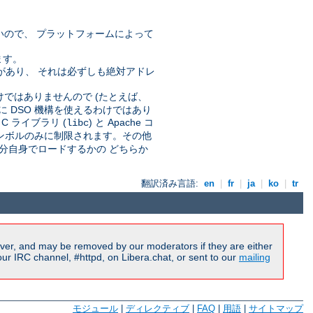
いので、 プラットフォームによって
ます。
要なことがあり、 それは必ずしも絶対アドレ
。
わけではありませんので (たとえば、
に DSO 機構を使えるわけではあり
 ライブラリ (
) と Apache コ
libc
 シンボルのみに制限されます。その他
分自身でロードするかの どちらか
翻訳済み言語:
en
|
fr
|
ja
|
ko
|
tr
ver, and may be removed by our moderators if they are either
r IRC channel, #httpd, on Libera.chat, or sent to our
mailing
モジュール
|
ディレクティブ
|
FAQ
|
用語
|
サイトマップ