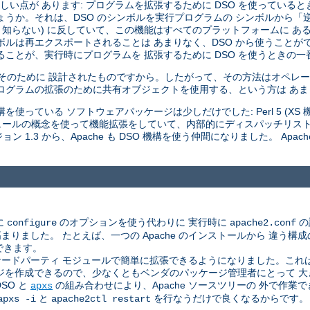
い点が あります: プログラムを拡張するために DSO を使っていると
しょうか。それは、DSO のシンボルを実行プログラムの シンボルから
 知らない) に反していて、この機能はすべてのプラットフォームに あ
ボルは再エクスポートされることは あまりなく、DSO から使うことが
ことが、実行時にプログラムを 拡張するために DSO を使うときの一
はそのために 設計されたものですから。したがって、その方法はオペレー
ログラムの拡張のために共有オブジェクトを使用する、という方は あ
使っている ソフトウェアパッケージは少しだけでした: Perl 5 (XS 機構
 モジュールの概念を使って機能拡張をしていて、内部的にディスパッチリス
 1.3 から、Apache も DSO 機構を使う仲間になりました。 Apac
に
のオプションを使う代わりに 実行時に
の
configure
apache2.conf
した。 たとえば、一つの Apache のインストールから 違う構成のサ
できます。
ドパーティ モジュールで簡単に拡張できるようになりました。これは、A
ジを作成できるので、少なくともベンダのパッケージ管理者にとって 
SO と
の組み合わせにより、Apache ソースツリーの 外で作
apxs
と
を行なうだけで良くなるからです。
apxs -i
apache2ctl restart