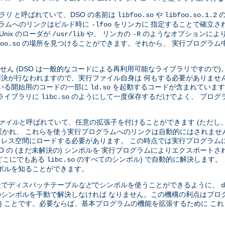
ブラリ
と呼ばれていて、DSO の名前は
や
の
libfoo.so
libfoo.so.1.2
グラムへのリンクはビルド時に
をリンカに 指定することで確立さ
-lfoo
nix のローダが
や、 リンカの
のようなオプションにより
/usr/lib
-R
の場所を見つけることができます。それから、 実行プログラム中の
oo.so
せん (DSO は一般的なコードによる再利用可能なライブラリですので
全な解決が行なわれますので、実行ファイル自身は 何もする必要がありませ
いる開始用のコードの一部に
を起動するコードが含まれています
ld.so
ライブラリに
のようにして一度保存するだけでよく、 プログ
libc.so
ファイル
と呼ばれていて、任意の拡張子を付けることができます (ただし
かれ、 これらを使う実行プログラムへのリンクは自動的にはされませ
ドレス空間にロードする必要があります。 この時点では実行プログラムに
DSO の (まだ未解決の) シンボルを 実行プログラムによりエクスポー
、どこにでもある
のすべてのシンボル) で自動的に解決します。 
libc.so
ボルを知ることができます。
 後でディスパッチテーブル
など
でシンボルを使うことができるように、
d
のシンボルを手動で解決しなければ なりません。この機構の利点はプロ
い) ことです。必要ならば、基本プログラムの機能を拡張するために こ