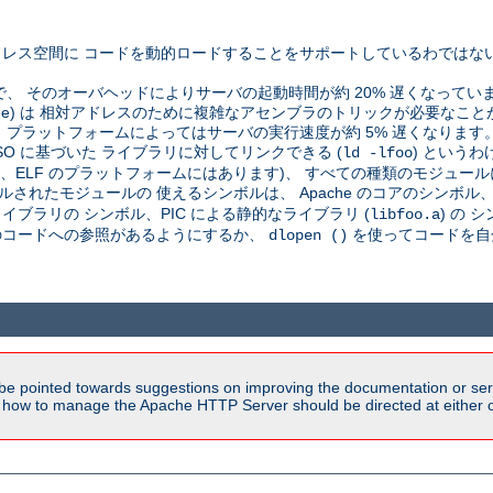
レス空間に コードを動的ロードすることをサポートしているわではな
で、 そのオーバヘッドによりサーバの起動時間が約 20% 遅くなってい
pendent code) は 相対アドレスのために複雑なアセンブラのトリックが必
プラットフォームによってはサーバの実行速度が約 5% 遅くなります
SO に基づいた ライブラリに対してリンクできる (
) という
ld -lfoo
が、ELF のプラットフォームにはあります)、 すべての種類のモジュール
されたモジュールの 使えるシンボルは、 Apache のコアのシンボル、C
ブラリの シンボル、PIC による静的なライブラリ (
) の
libfoo.a
そのコードへの参照があるようにするか、
を使ってコードを自
dlopen ()
be pointed towards suggestions on improving the documentation or ser
n how to manage the Apache HTTP Server should be directed at either ou