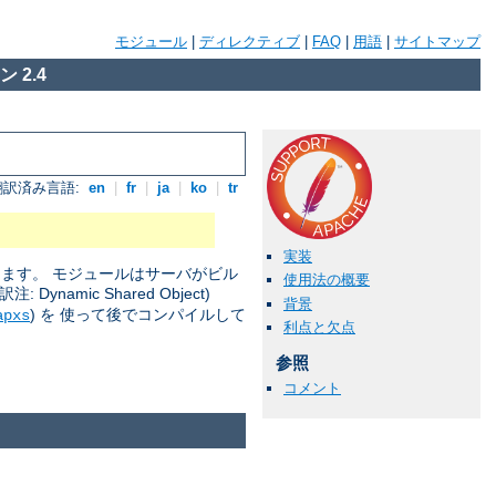
モジュール
|
ディレクティブ
|
FAQ
|
用語
|
サイトマップ
 2.4
翻訳済み言語:
en
|
fr
|
ja
|
ko
|
tr
実装
きます。 モジュールはサーバがビル
使用法の概要
amic Shared Object)
背景
) を 使って後でコンパイルして
apxs
利点と欠点
参照
コメント