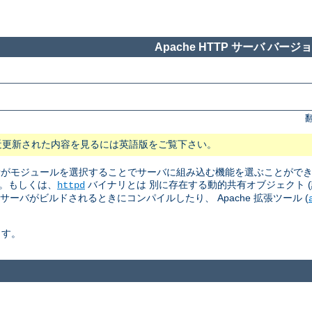
Apache HTTP サーバ バージョン
近更新された内容を見るには英語版をご覧下さい。
 管理者がモジュールを選択することでサーバに組み込む機能を選ぶことがで
。もしくは、
バイナリとは 別に存在する動的共有オブジェクト (訳注: Dyn
httpd
はサーバがビルドされるときにコンパイルしたり、 Apache 拡張ツール (
ます。