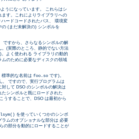
ようになっています。 これらはシ
れます。これによりライブラリへの
ハードコードされたパス、 環境変
 (まだ未解決の) シンボルを
)。 ですから、さらなるシンボルの解
ん。(実際のところ、静的でない方法
)。よく使われる ライブラリの動的
ラムのために必要なディスクの領域
、標準的な名前は
です)。
foo.so
ん。 ですので、実行プログラムは
対して DSO のシンボルの解決は
トされたシンボルと既にロードされた
こうすることで、DSO は最初から
を使っていくつかのシンボ
lsym()
グラムのオプショナルな部分は 必要
れらの部分を動的にロードすることが