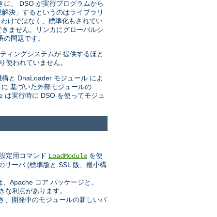
きに、 DSO が実行プログラムから
「逆解決」するというのはライブラリ
るわけではなく、標準化もされてい
できません。リンカにグローバルシ
番の問題です。
ティングシステムが 提供するほと
まり使われていません。
と DnaLoader モジュール によ
トに 基づいた外部モジュールの
he は実行時に DSO を使ってモジュ
設定用コマンド
を使
LoadModule
ーバ (標準版と SSL 版、最小構
pache コア パッケージと、
大きな利点があります。
業でき、開発中のモジュールの新しいバ