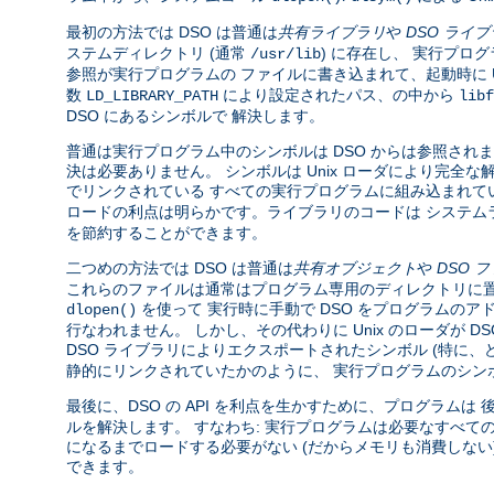
最初の方法では DSO は普通は
共有ライブラリ
や
DSO ライ
ステムディレクトリ (通常
) に存在し、 実行プロ
/usr/lib
参照が実行プログラムの ファイルに書き込まれて、起動時に U
数
により設定されたパス、の中から
LD_LIBRARY_PATH
libf
DSO にあるシンボルで 解決します。
普通は実行プログラム中のシンボルは DSO からは参照されま
決は必要ありません。 シンボルは Unix ローダにより完
でリンクされている すべての実行プログラムに組み込まれて
ロードの利点は明らかです。ライブラリのコードは システム
を節約することができます。
二つめの方法では DSO は普通は
共有オブジェクト
や
DSO 
これらのファイルは通常はプログラム専用のディレクトリに置
を使って 実行時に手動で DSO をプログラムのア
dlopen()
行なわれません。 しかし、その代わりに Unix のローダが 
DSO ライブラリによりエクスポートされたシンボル (特に
静的にリンクされていたかのように、 実行プログラムのシン
最後に、DSO の API を利点を生かすために、プログラムは
ルを解決します。 すなわち: 実行プログラムは必要なすべて
になるまでロードする必要がない (だからメモリも消費しな
できます。