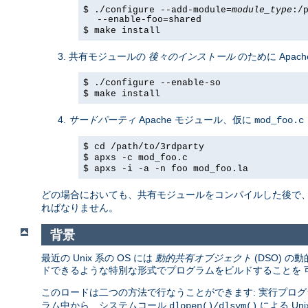
$ ./configure --add-module=
module_type
:/
--enable-foo=shared
$ make install
共有モジュールの
後々のインストール
のために Apach
$ ./configure --enable-so
$ make install
サードパーティ
Apache モジュール、仮に
mod_foo.c
$ cd /path/to/3rdparty
$ apxs -c mod_foo.c
$ apxs -i -a -n foo mod_foo.la
どの場合においても、共有モジュールをコンパイルした後で
ればなりません。
背景
最近の Unix 系の OS には
動的共有オブジェクト
(DSO) 
ドできるような特別な形式でプログラムをビルドすることを 
このロードは二つの方法で行なうことができます: 実行プログ
ラム中から、システムコール
による U
dlopen()/dlsym()