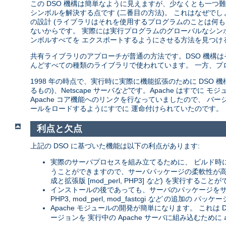
この DSO 機構は簡単なように見えますが、少なくとも一つ難し
シンボルを解決する点です (二番目の方法)。 これはなぜで
の設計 (ライブラリはそれを使用するプログラムのことは何も
ないからです。 実際には実行プログラムのグローバルなシン
ンボルすべてを エクスポートするようにさせる方法を見つける
共有ライブラリのアプローチが普通の方法です。DSO 機構
んどすべての種類のライブラリで使われています。 一方、プ
1998 年の時点で、実行時に実際に機能拡張のために DSO 機構を
るもの)、Netscape サーバ
など
です。Apache はすでに
Apache コア機能へのリンクを行なっていましたので、 バージョン
ールをロードするようにすでに 運命付けられていたのです。
利点と欠点
上記の DSO に基づいた機能は以下の利点があります:
実際のサーバプロセスを組み立てるために、 ビルド時
うことができますので、サーバパッケージの柔軟性が高まりま
成と拡張版 [mod_perl, PHP3]
など
) を実行することが
インストールの後であっても、サーバのパッケージをサー
PHP3, mod_perl, mod_fastcgi
など
の追加の パッケー
Apache モジュールの開発が簡単になります。 これは D
ージョンを 実行中の Apache サーバに組み込むために