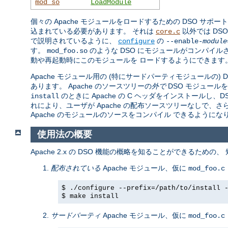
mod_so
LoadModule
個々の Apache モジュールをロードするための DSO サポー
込まれている必要があります。 それは
以外では DS
core.c
で説明されているように、
の
configure
--enable-
module
す。
のような DSO にモジュールがコンパイル
mod_foo.so
動や再起動時にこのモジュールを ロードするようにできます
Apache モジュール用の (特にサードパーティモジュールの)
あります。 Apache のソースツリーの
外で
DSO モジュール
のときに Apache の C ヘッダをインストール
install
れにより、ユーザが Apache の配布ソースツリーなしで、
Apache のモジュールのソースをコンパイル できるようにな
使用法の概要
Apache 2.x の DSO 機能の概略を知ることができるための
配布されている
Apache モジュール、仮に
mod_foo.c
$ ./configure --prefix=/path/to/install 
$ make install
サードパーティ
Apache モジュール、仮に
mod_foo.c