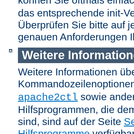
können Sie oftmals einfa
das entsprechende init-Ve
Überprüfen Sie bitte auf j
genauen Anforderungen I
Weitere Informatio
Weitere Informationen üb
Kommandozeilenoptione
sowie ande
apache2ctl
Hilfsprogrammen, die dem
sind, sind auf der Seite
Se
Hilfsprogramme
verfügbar.