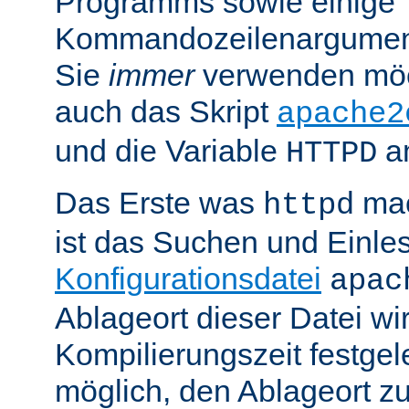
Programms sowie einige
Kommandozeilenargument
Sie
immer
verwenden möc
auch das Skript
apache2
und die Variable
am
HTTPD
Das Erste was
mac
httpd
ist das Suchen und Einle
Konfigurationsdatei
apac
Ablageort dieser Datei wi
Kompilierungszeit festgele
möglich, den Ablageort zu