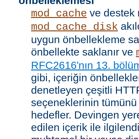
önbelleklemesi
ve destek
mod_cache
akıl
mod_cache_disk
uygun önbellekleme sağl
önbellekte saklanır ve
RFC2616'nın 13. bölü
gibi, içeriğin önbelleklen
denetleyen çeşitli HTTP
seçeneklerinin tümünü
hedefler. Devingen yere
edilen içerik ile ilgile