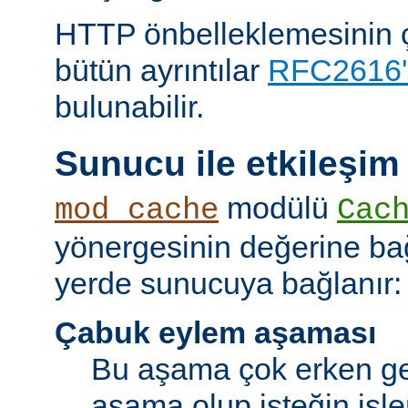
HTTP önbelleklemesinin çal
bütün ayrıntılar
RFC2616'
bulunabilir.
Sunucu ile etkileşim
modülü
mod_cache
Cac
yönergesinin değerine bağl
yerde sunucuya bağlanır:
Çabuk eylem aşaması
Bu aşama çok erken ge
aşama olup isteğin işl