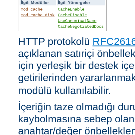
İlgili Modüller
İlgili Yönergeler
mod_cache
CacheEnable
mod_cache_disk
CacheDisable
UseCanonicalName
CacheNegotiatedDocs
HTTP protokolü
RFC2616'
açıklanan satıriçi önbel
için yerleşik bir destek iç
getirilerinden yararlanmak
modülü kullanılabilir.
İçeriğin taze olmadığı du
kaybolmasına sebep olan 
anahtar/değer önbelleklem