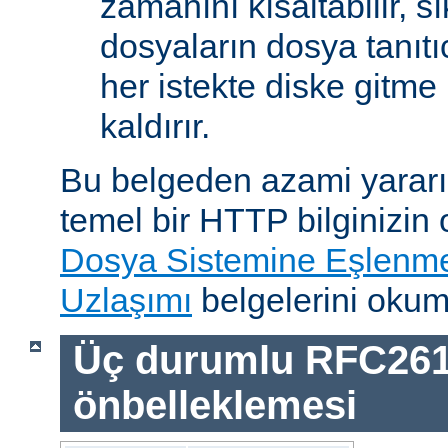
zamanını kısaltabilir, sı
dosyaların dosya tanıtıc
her istekte diske gitme 
kaldırır.
Bu belgeden azami yararı
temel bir HTTP bilginizin
Dosya Sistemine Eşlenm
Uzlaşımı
belgelerini okum
Üç durumlu RFC26
önbelleklemesi