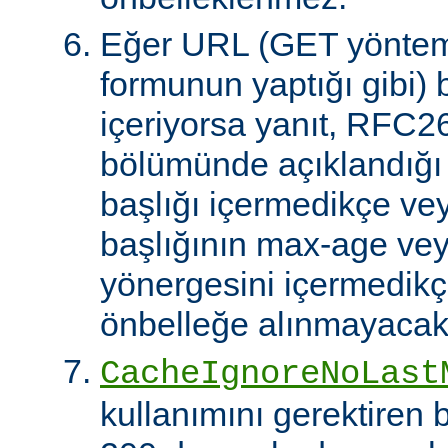
Eğer URL (GET yöntem
formunun yaptığı gibi) 
içeriyorsa yanıt, RFC2
bölümünde açıklandığı g
başlığı içermedikçe ve
başlığının max-age ve
yönergesini içermedikçe
önbelleğe alınmayacakt
CacheIgnoreNoLast
kullanımını gerektiren