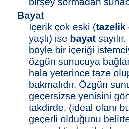
birşey sormadan sunabi
Bayat
İçerik çok eski (
tazelik
yaşlı) ise
bayat
sayılır
böyle bir içeriği iste
özgün sunucuya bağlanı
hala yeterince taze ol
bakmalıdır. Özgün sunu
geçersizse yenisini gön
takdirde, (ideal olanı b
geçerli olduğunu belirte