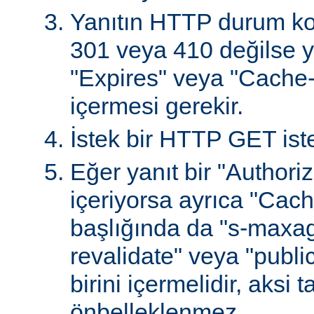
Yanıtın HTTP durum ko
301 veya 410 değilse ya
"Expires" veya "Cache-
içermesi gerekir.
İstek bir HTTP GET iste
Eğer yanıt bir "Authoriz
içeriyorsa ayrıca "Cach
başlığında da "s-maxag
revalidate" veya "publi
birini içermelidir, aksi 
önbelleklenmez.