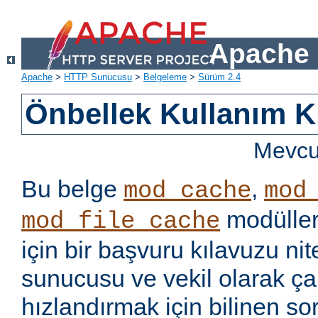
Apache 
Apache
>
HTTP Sunucusu
>
Belgeleme
>
Sürüm 2.4
Önbellek Kullanım K
Mevcut
Bu belge
,
mod_cache
mod
modüller
mod_file_cache
için bir başvuru kılavuzu ni
sunucusu ve vekil olarak ça
hızlandırmak için bilinen so