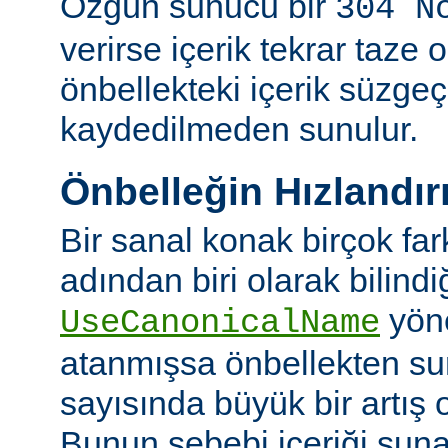
Özgün sunucu bir
304 N
verirse içerik tekrar taze 
önbellekteki içerik süzgeç
kaydedilmeden sunulur.
Önbelleğin Hızlandır
Bir sanal konak birçok fa
adından biri olarak bilindi
yön
UseCanonicalName
atanmışsa önbellekten su
sayısında büyük bir artış 
Bunun sebebi içeriği sun