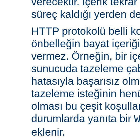
verecektir. İçerik tekra
süreç kaldığı yerden d
HTTP protokolü belli ko
önbelleğin bayat içeriğ
vermez. Örneğin, bir iç
sunucuda tazeleme çab
hatasıyla başarısız olm
tazeleme isteğinin he
olması bu çeşit koşulla
durumlarda yanıta bir
eklenir.