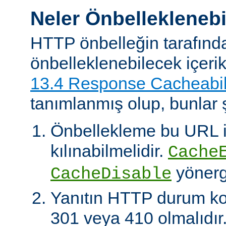
Neler Önbelleklenebi
HTTP önbelleğin tarafınd
önbelleklenebilecek içeri
13.4 Response Cacheabil
tanımlanmış olup, bunlar ş
Önbellekleme bu URL il
kılınabilmelidir.
Cache
yönerg
CacheDisable
Yanıtın HTTP durum ko
301 veya 410 olmalıdır