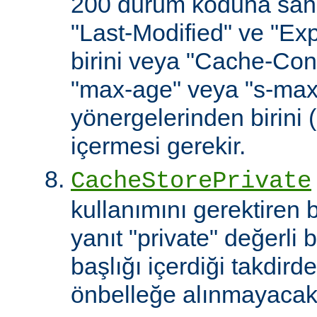
200 durum koduna sahip
"Last-Modified" ve "Exp
birini veya "Cache-Cont
"max-age" veya "s-ma
yönergelerinden birini 
içermesi gerekir.
CacheStorePrivate
kullanımını gerektiren
yanıt "private" değerli 
başlığı içerdiği takdirde
önbelleğe alınmayacakt