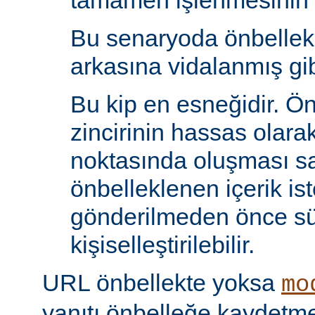
tamamen işlenmesinin s
Bu senaryoda önbelle
arkasına vidalanmış gib
Bu kip en esneğidir. Ö
zincirinin hassas olara
noktasında oluşması sa
önbelleklenen içerik is
gönderilmeden önce s
kişiselleştirilebilir.
URL önbellekte yoksa
mo
yanıtı önbelleğe kaydet