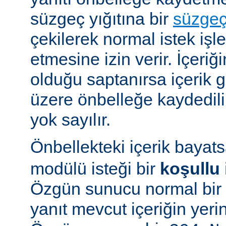
süzgeç yığıtına bir
süzge
çekilerek normal istek iş
etmesine izin verir. İçeriğ
olduğu saptanırsa içerik
üzere önbelleğe kaydedilir
yok sayılır.
Önbellekteki içerik bayat
modülü isteği bir
koşullu 
Özgün sunucu normal bir y
yanıt mevcut içeriğin yeri