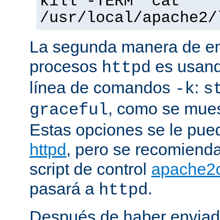
kill -TERM `cat
/usr/local/apache2/
La segunda manera de env
procesos
es usand
httpd
línea de comandos
:
-k
s
, como se mues
graceful
Estas opciones se le pued
httpd
, pero se recomiend
script de control
apache2c
pasará a
.
httpd
Después de haber enviad