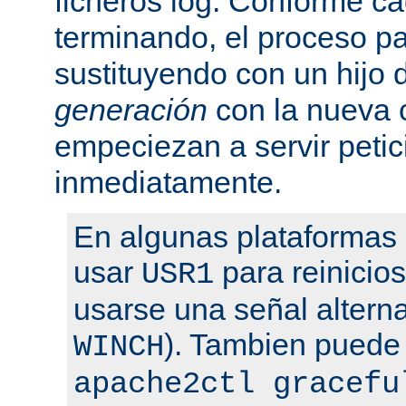
ficheros log. Conforme ca
terminando, el proceso pa
sustituyendo con un hijo
generación
con la nueva 
empeciezan a servir peti
inmediatamente.
En algunas plataformas
usar
para reinicio
USR1
usarse una señal altern
). Tambien puede
WINCH
apache2ctl gracefu